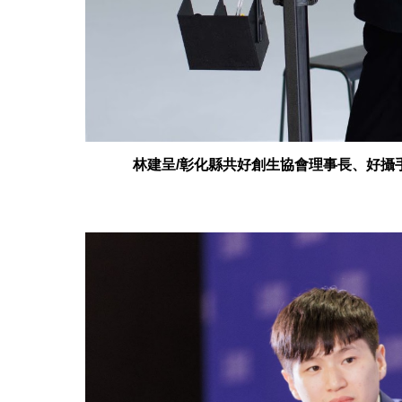
林建呈/彰化縣共好創生協會理事
長
、
好攝