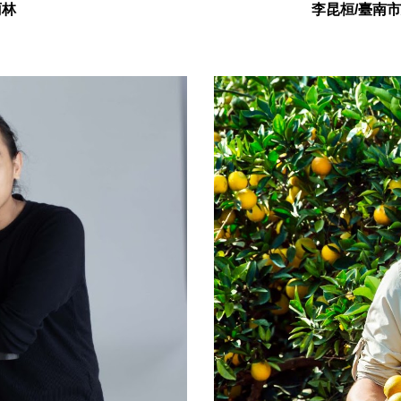
雨林
李昆桓/
臺南市