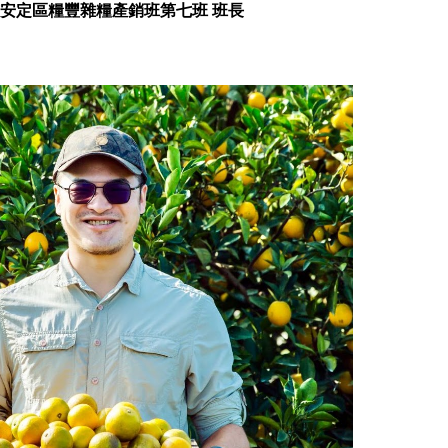
安定區糧豐雜糧產銷班第七班 班長